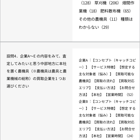
（128） 草刈機（206） 畑間作
業機（18） 肥料散布機（65）
その他の農機具（11） 種類は
わからない（29）
設問4．企業A〜E の内容をみて、査
企業A︓【コンセプト（キャッチコピ
定してみたいと思う中部地⽅に本社
ー）】 【サービス特徴】 【想定する
を置く農機具（※農機具は農具と農
主な対象者（悩み）】 【買取可能な
業機械の総称）の買取企業を1 つお
農機具】【買取の流れ】 【買取対応
選びください
エリア】 【⽀払い⽅法】 【お問合せ
⽅法】 【本社】 【営業時間】（52）
企業B︓【コンセプト（キャッチコピ
ー）】 【サービス特徴】 【想定 する
主な対象者（悩み）】 【買取可能な
農機具】【買取の流れ】 【買取対応
エリア】 【⽀払い⽅法】 【お問合せ
⽅法】 【本社】 【営業時間】（24）