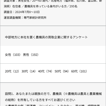
調査対象：男性⼥性／20〜60 歳代／北陸地⽅（福井県、⽯川県、富⼭県、新
潟県）在住者 ／農機具を持っている⾝内がいる⽅／295名
調査日：2024年7⽉8〜10⽇
運営調査機関：専⾨家統計研究所
中部地⽅に本社を置く農機具の買取企業に関するアンケート
⼥性（103） 男性（192）
20代（12） 30代（14） 40代（74） 50代（94） 60代（101）
設問1．あなたまたは親族の⽅で、農機具（※農機具は農具と農業機械
の総称）を所有している⽅をすべてお選びください
※農機具の例︓耕運機、コンバイン、トラクター、草刈機、畑間作業