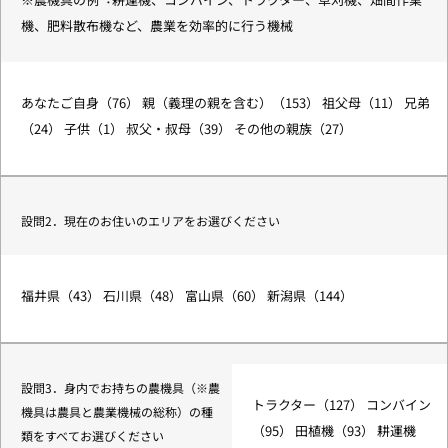
機、肥料散布機など、農業を効率的に⾏う機械
あなたご⾃⾝（76） 親（義理の親を含む）（153） 祖⽗⺟（11） 兄弟
（24） ⼦供（1） 叔⽗・叔⺟（39） その他の親族（27）
設問2．現在のお住いのエリアをお選びください
福井県（43） ⽯川県（48） 富⼭県（60） 新潟県（144）
設問3．⾝内でお持ちの農機具（※農
トラクター（127） コンバイン
機具は農具と農業機械の総称）の種
（95） ⽥植機（93） 耕運機
類をすべてお選びください