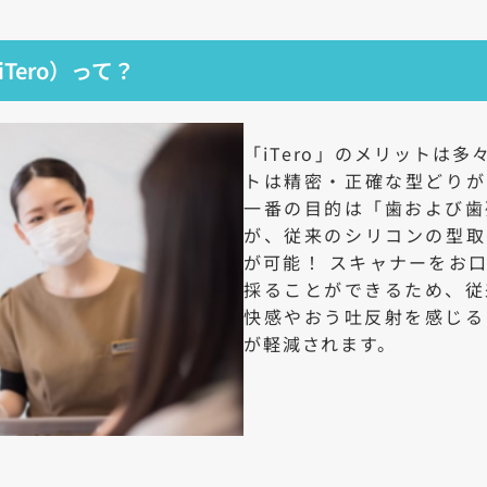
Tero）って？
「iTero」のメリットは
トは精密・正確な型どりが
一番の目的は「歯および歯
が、従来のシリコンの型取
が可能！ スキャナーをお
採ることができるため、従
快感やおう吐反射を感じる
が軽減されます。