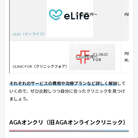
4,900円/月～
内服薬
eLife（イーライフ）
内服薬
3,412円/月～
外用薬
CLINIC FOR（クリニックフォア）
それぞれのサービスの費用や治療プランなど詳しく解説
して
いくので、ぜひ比較しつつ自分に合ったクリニックを見つけ
ましょう。
AGAオンクリ（旧 AGAオンラインクリニック）