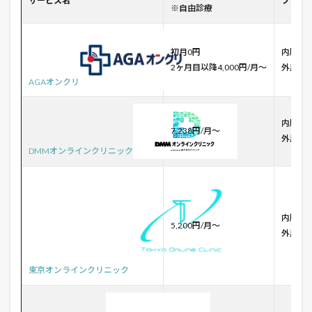
サービス名
プラン
※自由診療
初月0円
内服薬
2ヶ月目以降4,000円/月～
外用薬
AGAオンクリ
内服薬
7,238円/月～
外用薬
DMMオンラインクリニック
内服薬
5,200円/月〜
外用薬
東京オンラインクリニック