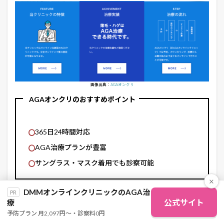
画像出典：
AGAオンクリ
AGAオンクリのおすすめポイント
365日24時間対応
AGA治療プランが豊富
サングラス・マスク着用でも診察可能
×
DMMオンラインクリニックのAGA治
PR
AGAオンクリ
は、
カウンセリング・診察・処方まで全て24時
公式サイト
療
間対応
。住んでいる場所はもちろん、仕事の時間や休日を問
予防プラン 月2,097円〜・診察料0円