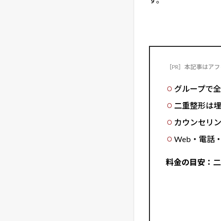
美容整形・美容
［PR］本記事はア
グループで全
二重整形は埋没
カウンセリ
Web・電話
料金の目安：
二