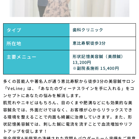
タイプ
歯科クリニック
所在地
恵比寿駅徒歩3分
主要メニュー
形状記憶美容鍼（美顔鍼）
13,200円
※副院長施術 15,400円
多くの芸能人や著名人が通う恵比寿駅から徒歩3分の美容鍼サロン
「VeLine」は、「あなたのヴィーナスラインを手に入れる」をコ
ンセプトにあなたの悩みを解消します。
肌荒れやニキビはもちろん、目のくまや肥満などにも効果的な美
容鍼灸では、外面だけではなく、お客様が心からリラックスでき
る環境を整えることで内面も綺麗に治療していきます。また、形
状記憶美容鍼では、刺した鍼に電流を流すことで血流増加やリフ
トアップを促します！
完全個室&半個室の洗練された空間＆パウダールーム完備をご用意