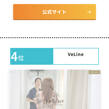
4
VeLine
位