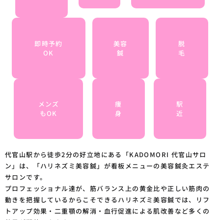
即時予約
美容
脱
OK
鍼
毛
メンズ
痩
駅
もOK
身
近
代官山駅から徒歩2分の好立地にある「KADOMORI 代官山サロ
ン」は、「ハリネズミ美容鍼」が看板メニューの美容鍼灸エステ
サロンです。
プロフェッショナル達が、筋バランス上の黄金比や正しい筋肉の
動きを把握しているからこそできるハリネズミ美容鍼では、リフ
トアップ効果・二重顎の解消・血行促進による肌改善など多くの