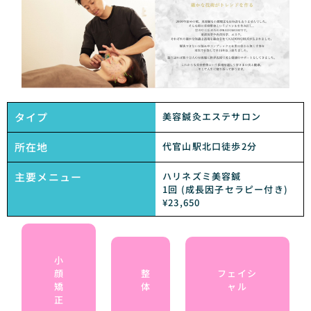
タイプ
美容鍼灸エステサロン
所在地
代官山駅北口徒歩2分
主要メニュー
ハリネズミ美容鍼
1回 (成長因子セラピー付き)
¥23,650
小
顔
整
フェイシ
矯
体
ャル
正