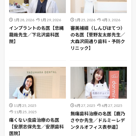
1月 28, 2026
1月 29, 2026
1月 25, 2026
4月 3, 2026
インプラントの名医【忠縄
審美補綴（しんびほてつ）
龍哉先生／下北沢歯科医
の名医【菅野友太郎先生／
院】
大森沢田通り歯科・予防ク
リニック】
11月 25, 2025
6月 27, 2025
6月 27, 2025
11月 25, 2025
無痛歯科治療の名医【鹿乃
痛くない虫歯治療の名医
さやか先生／ドルミーレデ
【安原志保先生／安原歯科
ンタルオフィス表参道】
医院】