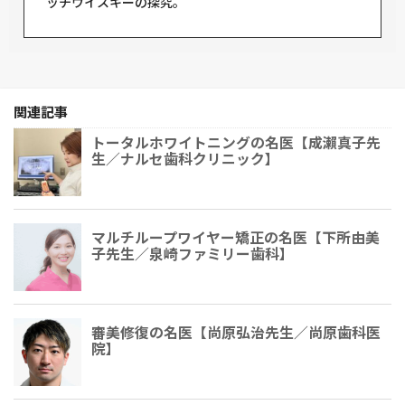
ッチウイスキーの探究。
関連記事
トータルホワイトニングの名医【成瀨真子先
生／ナルセ歯科クリニック】
マルチループワイヤー矯正の名医【下所由美
子先生／泉崎ファミリー歯科】
審美修復の名医【尚原弘治先生／尚原歯科医
院】