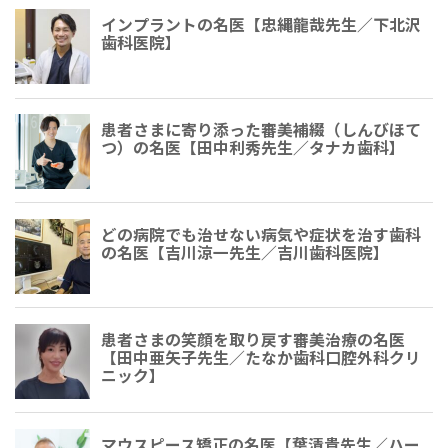
インプラントの名医【忠縄龍哉先生／下北沢
歯科医院】
患者さまに寄り添った審美補綴（しんびほて
つ）の名医【田中利秀先生／タナカ歯科】
どの病院でも治せない病気や症状を治す歯科
の名医【吉川涼一先生／吉川歯科医院】
患者さまの笑顔を取り戻す審美治療の名医
【田中亜矢子先生／たなか歯科口腔外科クリ
ニック】
マウスピース矯正の名医【葉清貴先生／ハー