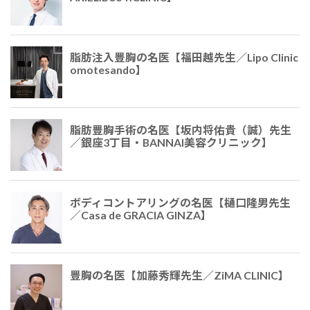
脂肪注入豊胸の名医【福田越先生／Lipo Clinic
omotesando】
脂肪豊胸手術の名医【坂内将佑貴（誠）先生
／銀座3丁目・BANNAI美容クリニック】
ボディコントアリングの名医【樋口隆男先生
／Casa de GRACIA GINZA】
豊胸の名医【加藤秀輝先生／ZiMA CLINIC】