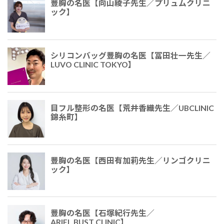
豊胸の名医【向山綾子先生／プリュムクリニ
ック】
シリコンバッグ豊胸の名医【冨田壮一先生／
LUVO CLINIC TOKYO】
目フル整形の名医【荒井香織先生／UBCLINIC
錦糸町】
豊胸の名医【西田有加莉先生／リンゴクリニ
ック】
豊胸の名医【石塚紀行先生／
ARIEL.BUST.CLINIC】