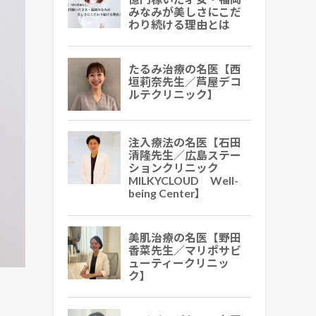
みなみが美しさにこだ
わり続ける理由とは
たるみ治療の名医【西
垣莉奈先生／芦屋デコ
ルテクリニック】
注入療法の名医【石田
清隆先生／広島ステー
ションクリニック
MILKYCLOUD Well-
being Center】
美肌治療の名医【野田
香菜先生／マリポサビ
ューティークリニッ
ク】