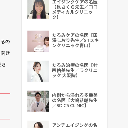
エイジングケアの名医
【泉さくら先生／ココ
メディカルクリニッ
ク】
たるみケアの名医【田
澤しおり先生／STスキ
いるの
ンクリニック青山】
に向き
だき
たるみ治療の名医【村
西佑美先生／ラクリニ
ック 大阪院】
内側から溢れる多幸美
の名医【大嶋恭輔先生
／SD C5 CLINIC】
アンチエイジングの名