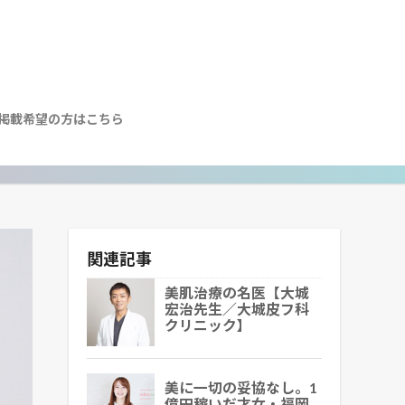
掲載希望の方はこちら
関連記事
美肌治療の名医【大城
宏治先生／大城皮フ科
クリニック】
美に一切の妥協なし。1
億円稼いだ才女・福岡