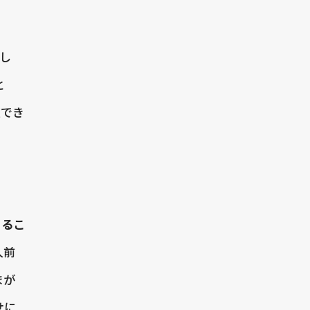
し
と
献でき
きるこ
人前
まが
せに