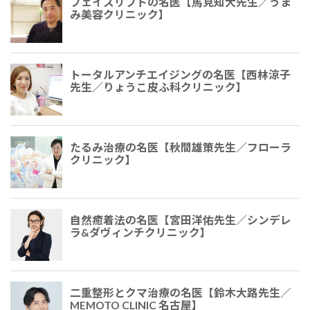
フェイスリフトの名医【馬見知大先生／うま
み美容クリニック】
トータルアンチエイジングの名医【西林涼子
先生／りょうこ皮ふ科クリニック】
たるみ治療の名医【秋間雄策先生／フローラ
クリニック】
自然癒着法の名医【宮田洋佑先生／シンデレ
ラ&ダヴィンチクリニック】
二重整形とクマ治療の名医【鈴木大路先生／
MEMOTO CLINIC 名古屋】