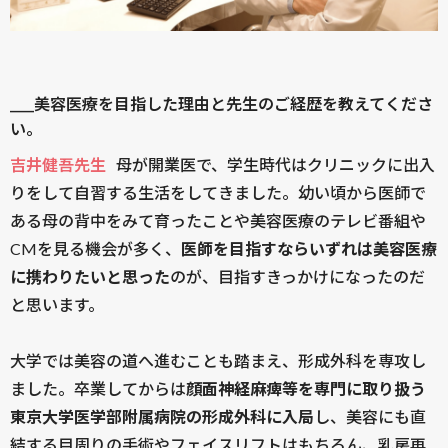
____美容医療を目指した理由と先生のご経歴を教えてくださ
い。
吉井健吾先生
母が開業医で、学生時代はクリニックに出入
りをして自習する生活をしてきました。幼い頃から医師で
ある母の背中をみて育ったことや美容医療のテレビ番組や
CMを見る機会が多く、
医師を目指すならいずれは美容医療
に携わりたいと思った
のが、目指すきっかけになったのだ
と思います。
大学では美容の道へ進むことも踏まえ、形成外科を専攻し
ました。卒業してからは
顔面神経麻痺等を専門に取り扱う
東京大学医学部附属病院の形成外科に入局
し、美容にも直
結する目周りの手術やフェイスリフトはもちろん、乳房再