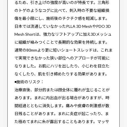
るため、引き上げの強度が高いのが特長です。三角形
のトゲのようなコグに比べて、刺入時の不要な組織損
傷を最小限にし、施術後のチクチク感を軽減します。
日本では流通していなかったPLLA 3D MeshやPDO 3D
Mesh Shortは、強力なリフトアップに加え3Dメッシュ
に組織が絡みつくことで長期的な効果を持続します。
通常の80mmより更に短いショートスレッドは、これま
で実現できなかった狭い部位へのアプローチが可能に
なりました。お肌にハリを出したり、小じわを目立た
なくしたり、肌を引き締めたりする効果があります。
◾️施術のリスク：
治療直後、部分的または顔全体に腫れが生じることが
あります。まれに内出血が出る場合がありますが、時
間経過とともに消失します。痛みや皮膚の刺激感が数
日残ることがあります。まれに炎症が起こったり、ま
た極めてまれに糸が露出することもあります。マッサ