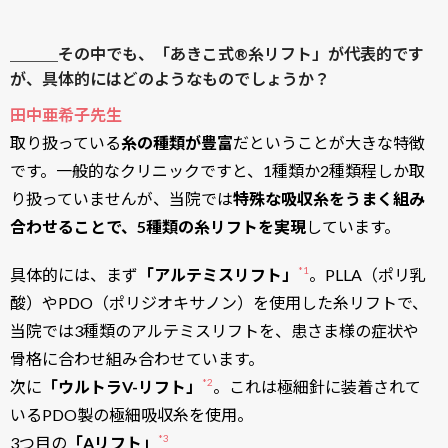
＿＿＿その中でも、「あきこ式®糸リフト」が代表的です
が、具体的にはどのようなものでしょうか？
田中亜希子先生
取り扱っている
糸の種類が豊富
だということが大きな特徴
です。一般的なクリニックですと、1種類か2種類程しか取
り扱っていませんが、当院では
特殊な吸収糸をうまく組み
合わせることで、5種類の糸リフトを実現
しています。
*1
具体的には、まず
「アルテミスリフト」
​​。PLLA（ポリ乳
酸）やPDO（ポリジオキサノン）を使用した糸リフトで、
当院では3種類のアルテミスリフトを、患さま様の症状や
骨格に合わせ組み合わせています。
*2
次に
「ウルトラV-リフト」
​​。これは極細針に装着されて
いるPDO製の極細吸収糸を使用。
*3
3つ目の
「Aリフト」