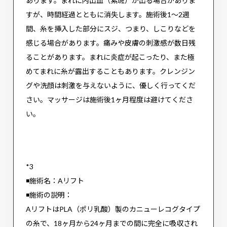
あります。まれに内出血（紫斑）が出る場合がありま
すが、時間経過とともに消失します。施術後1〜2週
間、糸を挿入した部分にスジ、つまり、しこりなどを
感じる場合があります。痛みや皮膚の刺激感が数日残
ることがあります。まれに炎症が起こったり、また極
めてまれに糸が露出することもあります。クレンジン
グや洗顔は刺激を与えないように、優しく行ってくだ
さい。マッサージは施術後1ヶ月程度は避けてくださ
い。
*3
◾️施術名：Aリフト
◾️施術の説明：
AリフトはPLA（ポリ乳酸）製のカニューレコグタイプ
の糸で、18ヶ月から24ヶ月までの間に完全に吸収され