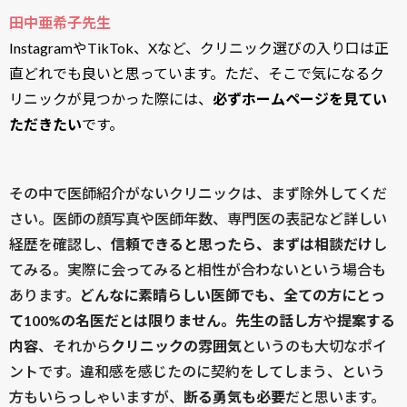
田中亜希子先生
InstagramやTikTok、Xなど、クリニック選びの入り口は正
直どれでも良いと思っています。ただ、そこで気になるク
リニックが見つかった際には、
必ずホームページを見てい
ただきたい
です。
その中で医師紹介がないクリニックは、まず除外してくだ
さい。医師の顔写真や医師年数、専門医の表記など詳しい
経歴を確認し、
信頼できると思ったら、まずは相談だけ
し
てみる。実際に会ってみると相性が合わないという場合も
あります。
どんなに素晴らしい医師でも、全ての方にとっ
て100%の名医だとは限りません。先生の話し方
や
提案する
内容
、それから
クリニックの雰囲気
というのも大切なポイ
ントです。違和感を感じたのに契約をしてしまう、という
方もいらっしゃいますが、
断る勇気も必要
だと思います。