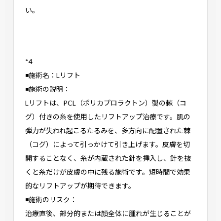
い。
*4
◾️施術名：Lリフト
◾️施術の説明：
Lリフトは、PCL（ポリカプロラクトン）製の棘（コ
グ）付きの糸を使用したリフトアップ治療です。肌の
弾力が失われ起こるたるみを、多方向に配置された棘
（コグ）によって引っかけて引き上げます。皮膚を切
開することなく、糸が内蔵された針を挿入し、針を抜
くと糸だけが皮膚の中に残る施術です。短時間で効果
的なリフトアップが期待できます。
◾️施術のリスク：
治療直後、部分的または顔全体に腫れが生じることが