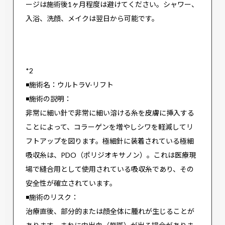
ージは施術後1ヶ月程度は避けてください。シャワー、
入浴、洗顔、メイクは翌日から可能です。
*2
◾️施術名：ウルトラV-リフト
◾️施術の説明：
非常に細い針で非常に細い溶ける糸を皮膚に挿入する
ことによって、コラーゲンを増やしシワを軽減してリ
フトアップを図ります。極細針に装着されている極細
吸収糸は、PDO（ポリジオキサノン）。これは医療現
場で縫合用として使用されている吸収糸であり、その
安全性が確立されています。
◾️施術のリスク：
治療直後、部分的または顔全体に腫れが生じることが