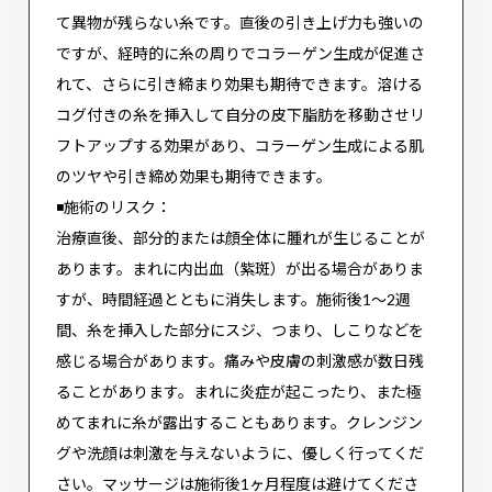
て異物が残らない糸です。直後の引き上げ力も強いの
ですが、経時的に糸の周りでコラーゲン生成が促進さ
れて、さらに引き締まり効果も期待できます。溶ける
コグ付きの糸を挿入して自分の皮下脂肪を移動させリ
フトアップする効果があり、コラーゲン生成による肌
のツヤや引き締め効果も期待できます。
◾️施術のリスク：
治療直後、部分的または顔全体に腫れが生じることが
あります。まれに内出血（紫斑）が出る場合がありま
すが、時間経過とともに消失します。施術後1〜2週
間、糸を挿入した部分にスジ、つまり、しこりなどを
感じる場合があります。痛みや皮膚の刺激感が数日残
ることがあります。まれに炎症が起こったり、また極
めてまれに糸が露出することもあります。クレンジン
グや洗顔は刺激を与えないように、優しく行ってくだ
さい。マッサージは施術後1ヶ月程度は避けてくださ