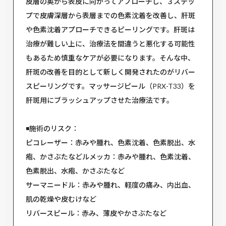
皮層の奥から表皮に向かってアプローチし、３ステッ
プで皮膚深層から表層までの色素沈着を改善し、肝斑
や色素沈着アプローチできるピーリングです。肝斑は
治療が難しい上に、治療法を間違うと悪化する可能性
もあるため慎重なケアが必要になります。そんな中、
肝斑の改善を目的として新しく開発されたのがリバー
スピーリングです。マッサージピール（PRX-T33）を
肝斑用にブラッシュアップさせた治療法です。
◾️施術のリスク：
ピコレーザー：赤みや腫れ、色素沈着、色素脱出、水
疱、かさぶたなどルメッカ：赤みや腫れ、色素沈着、
色素脱出、水疱、かさぶたなど
サーマニードル：赤みや腫れ、軽度の痛み、内出血、
肌の乾燥や皮むけなど
リバースピール：赤み、薄皮やかさぶたなど