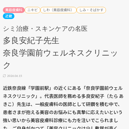
美容皮膚科
ニキビ
しわ（美容皮膚科）
しみ・そばかす
近畿
シミ治療・スキンケアの名医
多良安紀子先生
奈良学園前ウェルネスクリニッ
ク
2026.06.15
近鉄奈良線「学園前駅」の近くにある「奈良学園前ウェル
ネスクリニック」。代表医師を務める多良安紀子（たら あ
きこ）先生は、一般皮膚科の医師として研鑽を積む中で、
患者さまが抱える美容のお悩みにも真摯に応えたいという
強い思いから美容皮膚科診療にも力を注いでこられまし
た。ご自身がかつて「美容クリニックは少し敷居が高く、