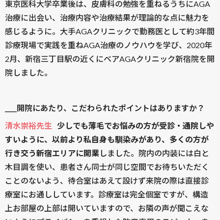
東京医科大学卒業後は、皮膚科の勉強を重ねるうちにAGA
治療に出会い、治療内容や治療結果が理論的な点に魅力を
感じるように。大手AGAクリニックで勤務医として約3年間
診療現場で実践を重ねAGA治療のノウハウを学び、2020年
2月、新宿三丁目駅の近くにベアAGAクリニック新宿院を開
院しました。
____開院にあたり、こだわられたポイントはありますか？
清水崇裕先生
少しでも薄毛でお悩みの方が受診・通院しや
すいように、以前より私自身も馴染みがあり、多くの方が
行き交う新宿エリアに開業
しました。院内の内装には白と
木目調を使い、患者さん同士が同じ空間でお待ちいただく
ことのないよう、待合室はあえて設けず来院の際は直接診
療室にお通ししています。診療室は完全個室ですが、構造
上お部屋の上部は開いていますので、お隣の声が聞こえな