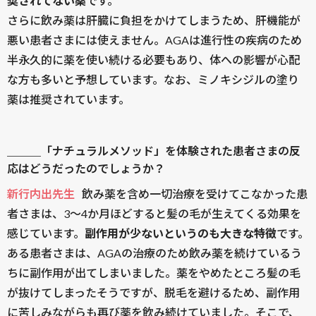
奨されてない薬
です。
さらに飲み薬は肝臓に負担をかけてしまうため、肝機能が
悪い患者さまには使えません。AGAは進行性の疾病のため
半永久的に薬を使い続ける必要もあり、体への影響が心配
な方も多いと予想しています。なお、ミノキシジルの塗り
薬は推奨されています。
＿＿＿「ナチュラルメソッド」を体験された患者さまの反
応はどうだったのでしょうか？
新行内出先生
飲み薬を含め一切治療を受けてこなかった患
者さまは、3〜4か月ほどすると髪の毛が生えてくる効果を
感じています。
副作用が少ないというのも大きな特徴
です。
ある患者さまは、AGAの治療のため飲み薬を続けているう
ちに副作用が出てしまいました。薬をやめたところ髪の毛
が抜けてしまったそうですが、脱毛を避けるため、副作用
に苦しみながらも再び薬を飲み続けていました。そこで、