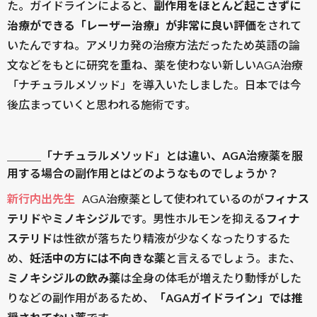
た。ガイドラインによると、
副作用をほとんど起こさずに
治療ができる「レーザー治療」が非常に良い評価
をされて
いたんですね。アメリカ発の治療方法だったため英語の論
文などをもとに研究を重ね、薬を使わない新しいAGA治療
「ナチュラルメソッド」を導入いたしました。日本では今
後広まっていくと思われる施術です。
＿＿＿「ナチュラルメソッド」とは違い、AGA治療薬を服
用する場合の副作用とはどのようなものでしょうか？
新行内出先生
AGA治療薬として使われているのが
フィナス
テリド
や
ミノキシジル
です。男性ホルモンを抑える
フィナ
ステリド
は性欲が落ちたり精液が少なくなったりするた
め、
妊活中の方には不向きな薬
と言えるでしょう。また、
ミノキシジルの飲み薬
は全身の体毛が増えたり動悸がした
りなどの副作用があるため、
「AGAガイドライン」では推