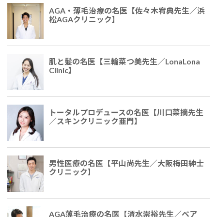
AGA・薄毛治療の名医【佐々木宥典先生／浜
松AGAクリニック】
肌と髪の名医【三輪菜つ美先生／LonaLona
Clinic】
トータルプロデュースの名医【川口菜摘先生
／スキンクリニック亜門】
男性医療の名医【平山尚先生／大阪梅田紳士
クリニック】
AGA薄毛治療の名医【清水崇裕先生／ベア