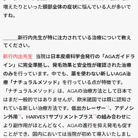
増えたりといった
頭部全体の症状
に悩んでいる人が多いで
すね。
＿＿＿新行内先生が特に注力されている治療について教え
てください。
新行内出先生
当院は
日本皮膚科学会発行の「AGAガイドラ
イン」に完全準拠し、発毛効果と安全性が確認された治療
のみ
を行っています。中でも、
薬を使わない新しいAGA治
療「ナチュラルメソッド」
を行っている点が特徴です。
「ナチュラルメソッド」は、AGAの治療方法として日本で
はまだ一般的ではありませんが、欧米諸国では既に認知さ
*1
れている新しい治療方法です。
低出力レーザー
、アデノシ
*2
*3
ン外用
、HARVESTサプリメントプラス
の組み合わせ
に
より副作用がほとんどなく、AGAの進行を抑え発毛も促す
ことができ、国内においては当院が初めて導入いたしまし