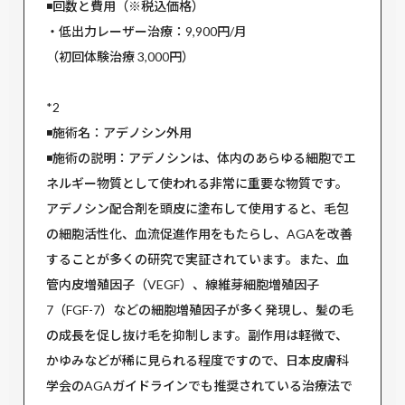
◾️回数と費用（※税込価格）
・低出力レーザー治療：9,900円/月
（初回体験治療 3,000円）
*2
◾️施術名：アデノシン外用
◾️施術の説明：アデノシンは、体内のあらゆる細胞でエ
ネルギー物質として使われる非常に重要な物質です。
アデノシン配合剤を頭皮に塗布して使用すると、毛包
の細胞活性化、血流促進作用をもたらし、AGAを改善
することが多くの研究で実証されています。また、血
管内皮増殖因子（VEGF）、線維芽細胞増殖因子
7（FGF-7）などの細胞増殖因子が多く発現し、髪の毛
の成長を促し抜け毛を抑制します。副作用は軽微で、
かゆみなどが稀に見られる程度ですので、日本皮膚科
学会のAGAガイドラインでも推奨されている治療法で