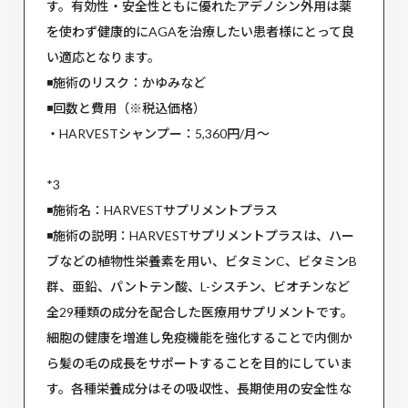
す。有効性・安全性ともに優れたアデノシン外用は薬
を使わず健康的にAGAを治療したい患者様にとって良
い適応となります。
◾️施術のリスク：かゆみなど
◾️回数と費用（※税込価格）
・HARVESTシャンプー：5,360円/月～
*3
◾️施術名：HARVESTサプリメントプラス
◾️施術の説明：HARVESTサプリメントプラスは、ハー
ブなどの植物性栄養素を用い、ビタミンC、ビタミンB
群、亜鉛、パントテン酸、L-シスチン、ビオチンなど
全29種類の成分を配合した医療用サプリメントです。
細胞の健康を増進し免疫機能を強化することで内側か
ら髪の毛の成長をサポートすることを目的にしていま
す。各種栄養成分はその吸収性、長期使用の安全性な