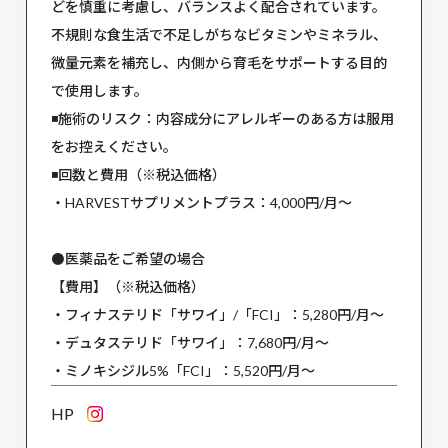
どを慎重に考慮し、バランスよく配合されています。
不規則な食生活で不足しがちなビタミンやミネラル、
微量元素を補充し、内側から育毛をサポートする目的
で使用します。
◾️施術のリスク：内容成分にアレルギーのある方は服用
をお控えください。
◾️回数と費用（※税込価格）
・HARVESTサプリメントプラス：4,000円/月～
⚫️医薬品をご希望の場合
【費用】（※税込価格）
・フィナステリド「サワイ」/「FCI」：5,280円/月～
・デュタステリド「サワイ」：7,680円/月～
・ミノキシジル5%「FCI」：5,520円/月～
HP