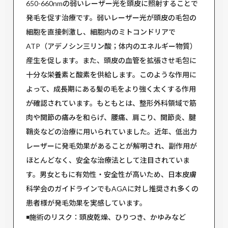
650-660nmの弱いレーザー光を頭皮に照射することで
発毛を促す治療です。弱いレーザー光が頭皮の毛包の
細胞を直接刺激し、細胞内のミトコンドリアで
ATP（アデノシン三リン酸；体内のエネルギー物質）
産生を促します。また、頭皮の血管を拡張させ毛包に
十分な栄養素と酸素を供給します。このような作用に
よって、成長期にある髪の毛をより強く太くする作用
が確認されています。もともとは、整形外科領域で筋
肉や関節の痛みを和らげ、腰痛、肩こり、関節炎、腱
鞘炎などの治療に用いられていました。近年、低出力
レーザーに発毛効果があることが解明され、副作用が
ほとんどなく、安全な治療法として注目されていま
す。男女ともに有効性・安全性が高いため、日本皮膚
科学会のガイドラインでもAGAに対し推奨され多くの
患者様が発毛効果を実感しています。
◾️施術のリスク：頭皮乾燥、ひりつき、かゆみなど