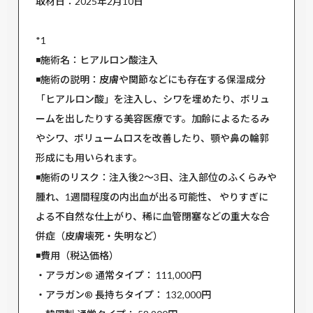
取材日：2025年2月10日
*1
◾️施術名：ヒアルロン酸注入
◾️施術の説明：皮膚や関節などにも存在する保湿成分
「ヒアルロン酸」を注入し、シワを埋めたり、ボリュ
ームを出したりする美容医療です。加齢によるたるみ
やシワ、ボリュームロスを改善したり、顎や鼻の輪郭
形成にも用いられます。
◾️施術のリスク：注入後2〜3日、注入部位のふくらみや
腫れ、1週間程度の内出血が出る可能性、 やりすぎに
よる不自然な仕上がり、稀に血管閉塞などの重大な合
併症（皮膚壊死・失明など）
◾️費用（税込価格）
・アラガン® 通常タイプ： 111,000円
・アラガン® 長持ちタイプ： 132,000円