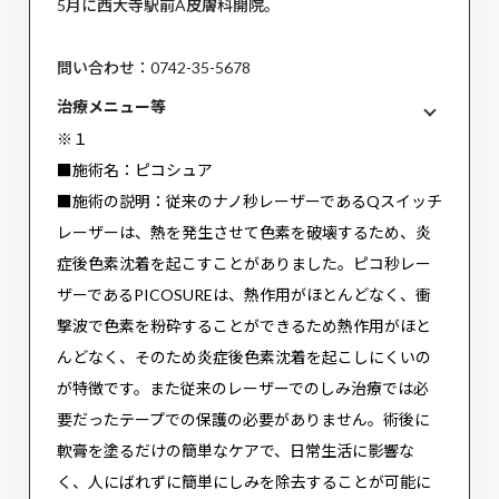
5月に西大寺駅前A皮膚科開院。
問い合わせ：0742-35-5678
治療メニュー等
※１
■施術名：ピコシュア
■施術の説明：従来のナノ秒レーザーであるQスイッチ
レーザーは、熱を発生させて色素を破壊するため、炎
症後色素沈着を起こすことがありました。ピコ秒レー
ザーであるPICOSUREは、熱作用がほとんどなく、衝
撃波で色素を粉砕することができるため熱作用がほと
んどなく、そのため炎症後色素沈着を起こしにくいの
が特徴です。また従来のレーザーでのしみ治療では必
要だったテープでの保護の必要がありません。術後に
軟膏を塗るだけの簡単なケアで、日常生活に影響な
く、人にばれずに簡単にしみを除去することが可能に