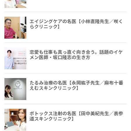
エイジングケアの名医【小林直隆先生／咲く
らクリニック】
恋愛も仕事も真っ直ぐ向き合う。話題のイケ
メン医師・坂口隆志の生き方
たるみ治療の名医【永岡紘子先生／麻布十番
えむスキンクリニック】
ボトックス注射の名医【田中美紀先生／表参
道スキンクリニック】