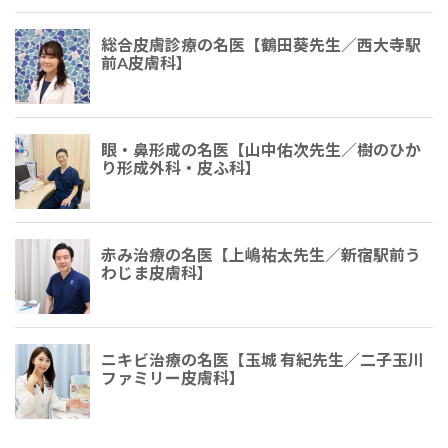
総合皮膚診療の名医【鶴田葵先生／西大寺駅
前A皮膚科】
眼・鼻形成の名医【山中佑次先生／樹のひか
り形成外科・皮ふ科】
赤み治療の名医【上嶋祐太先生／新宿駅前う
わじま皮膚科】
ニキビ治療の名医【玉城 有紀先生／二子玉川
ファミリー皮膚科】