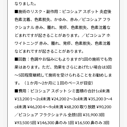
なりました。
■施術のリスク・副作用：ピコシュア スポット 炎症後
色素沈着、色素脱失、かゆみ、赤み／ピコシュア フラ
クショナル 赤み、腫れ、発疹、色素脱失、色素沈着な
どまれですが起きることがあります。／ピコシュア ホ
ワイトニング 赤み、腫れ、発疹、色素脱失、色素沈着
などまれですが起きることがあります。
■回数：色調やお悩みにもよりますが1回の施術でも効
果はあります。ただ、効果をさらにあげたい場合は3回
～5回程度継続して施術を受けられることをお勧めしま
す。（１か月～2か月に１回のペースが目安）
■費用：ピコシュア スポット シミ面積の合計1㎠未満
¥13,200 1～2㎠未満 ¥24,200 2～3㎠未満 ¥35,200 3～4
㎠未満 ¥46,200 4～9㎠未満 ¥68,200 取り放題 ¥90,200
／ピコシュア フラクショナル 全顔1回 ¥31,900 3回
¥93,500 5回 ¥146,300 鼻のみ 1回 ¥16,500 鼻のみ 3回