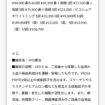
¥44,000 鼻のみ5回 ¥69,300 鼻＋両頬 1回 ¥27,500 鼻＋
両頬 3回 ¥75,900 鼻＋両頬 5回 ¥121,000／ピコシュア
ホワイトニング 1回 ¥25,300 5回 ¥99,000円 10回
¥189,800円 （首）1回 ¥13,200 （首）5回 ¥53,900
（首）10回 ¥106,700
※２
■施術名：VFD療法
■施術の説明：VFDとは、ご自身から採取した血液か
ら血小板由来成分を濃縮・採取したものです。VFDは
PRPの2倍以上の成長因子を含みます。コラーゲンやエ
ラスチンやヒアルロン酸などを産生する成長因子の作
用で、萎縮・老化した細胞が活性化します。また、無
添加、防腐剤フリー、無菌検査済みのご自身の血液由