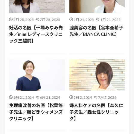
7月 28, 2025
7月 28, 2025
1月 21, 2025
1月 21, 2025
妊活の名医【干場みなみ先
膣美容の名医【宮本亜希子
生／mimiレディースクリニ
先生／BIANCA CLINIC】
ック三越前】
6月 21, 2024
6月 21, 2024
5月 2, 2024
7月 5, 2026
生理痛改善の名医【松葉悠
婦人科ケアの名医【森久仁
子先生／勝どきウィメンズ
子先生／森女性クリニッ
クリニック】
ク】