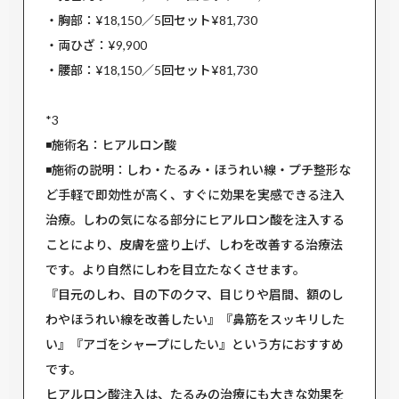
・胸部：¥18,150／5回セット¥81,730
・両ひざ：¥9,900
・腰部：¥18,150／5回セット¥81,730
*3
◾️施術名：ヒアルロン酸
◾️施術の説明：しわ・たるみ・ほうれい線・プチ整形な
ど手軽で即効性が高く、すぐに効果を実感できる注入
治療。しわの気になる部分にヒアルロン酸を注入する
ことにより、皮膚を盛り上げ、しわを改善する治療法
です。より自然にしわを目立たなくさせます。
『目元のしわ、目の下のクマ、目じりや眉間、額のし
わやほうれい線を改善したい』『鼻筋をスッキリした
い』『アゴをシャープにしたい』という方におすすめ
です。
ヒアルロン酸注入は、たるみの治療にも大きな効果を