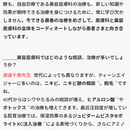
療も、自由診療である美容皮膚科の治療も、新しい知識や
効果が期待できる治療を身につけるために、常に学び欠か
しません。
今できる最善の治療をめざして、皮膚科と美容
皮膚科の全体をコーディネートしながら患者さまと向き合
っています
。
＿＿＿美容皮膚科ではどのような相談、治療が多いでしょ
うか？
渡邊千春先生
世代によっても異なりますが、ティーンエイ
*1
*2
ジャーに多いのは、
ニキビ、ニキビ跡の相談
、脱毛
です
ね。
*3
40代からはシワやたるみの相談が増え、
ヒアルロン酸
や
*4
ボトックス
の治療も増えてきます。最近注目度が増してい
る肌育治療では、保湿効果のある
ジュビダームビスタ®ボ
*5
ライトXC注入治療
による素地づくりから、さらにアミノ