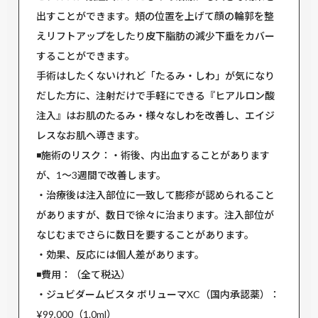
出すことができます。頬の位置を上げて顔の輪郭を整
えリフトアップをしたり皮下脂肪の減少下垂をカバー
することができます。
手術はしたくないけれど「たるみ・しわ」が気になり
だした方に、注射だけで手軽にできる『ヒアルロン酸
注入』はお肌のたるみ・様々なしわを改善し、エイジ
レスなお肌へ導きます。
◾️施術のリスク：・術後、内出血することがあります
が、1〜3週間で改善します。
・治療後は注入部位に一致して膨疹が認められること
がありますが、数日で徐々に治まります。注入部位が
なじむまでさらに数日を要することがあります。
・効果、反応には個人差があります。
◾️費用：（全て税込）
・ジュビダームビスタ ボリューマXC（国内承認薬）：
¥99,000（1.0ml）