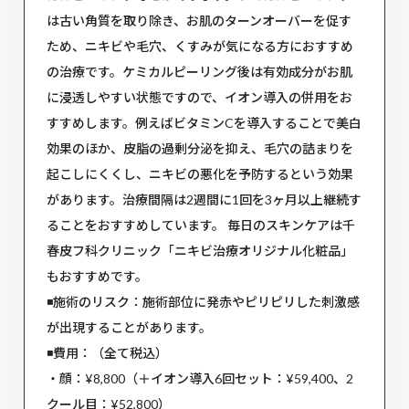
は古い角質を取り除き、お肌のターンオーバーを促す
ため、ニキビや毛穴、くすみが気になる方におすすめ
の治療です。ケミカルピーリング後は有効成分がお肌
に浸透しやすい状態ですので、イオン導入の併用をお
すすめします。例えばビタミンCを導入することで美白
効果のほか、皮脂の過剰分泌を抑え、毛穴の詰まりを
起こしにくくし、ニキビの悪化を予防するという効果
があります。治療間隔は2週間に1回を3ヶ月以上継続す
ることをおすすめしています。 毎日のスキンケアは千
春皮フ科クリニック「ニキビ治療オリジナル化粧品」
もおすすめです。
◾️施術のリスク：施術部位に発赤やピリピリした刺激感
が出現することがあります。
◾️費用：（全て税込）
・顔：¥8,800（＋イオン導入6回セット：¥59,400、2
クール目：¥52,800）