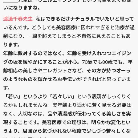
いになりますね。
渡邊千春先生
私は
できるだけナチュラルでいたい
と思って
いるんです。どうしても美容医療に囚われすぎると治療が過
剰になり、一線を超えてしまうと不自然に見えることもあ
ります。
年齢に敵対するのではなく、年齢を受け入れつつエイジン
グの坂を緩やかにすることが肝心
。70歳でも80歳でも、年
齢相応の美しさやエレガントさなど、
その方が持つオーラ
のようなものを輝かせるお手伝い
ができればと思っていま
す。
「若い」というより「若々しい」
という表現がしっくりく
るかもしれませんね。実年齢より遥かに若く見せる必要は
なく、大切なのは、
品や清潔感が伝わってくる美しさを実
現すること
です。美容医療での理想は、
明らかな変化とい
うより、周囲から気づかれない程度で少しづつ若々しくな