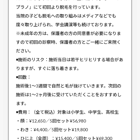
プラノ」にて初回より脱毛を行っています。
当院の子ども脱毛への取り組みはメディアなどでも
度々取り上げられ、学会講演等も続けております。
※未成年の方は、保護者の方の同意書が必要になりま
すので初回の診察時、保護者の方とご一緒にご来院く
ださい。
◾️施術のリスク：施術当日は若干ヒリヒリする場合があ
りますが、すぐに落ち着きます。
◾️回数：
施術後1～3週間で自然と毛が抜けていきます。次回の
施術は1～2ヶ月後に受けていただくことをおすすめし
ます。
◾️費用：（全て税込）対象は小学生、中学生、高校生
・顔：¥12,650／5回セット¥56,980
・わき：¥4,400／5回セット¥19,800
・ひじ上（全周）：¥15,400／5回セット¥69,300