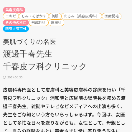
美容皮膚科
ニキビ
しみ・そばかす
美肌
たるみ（美容皮膚科）
医療脱毛
その他の科目
形成外科
皮膚科
関東※東京外
美肌づくりの名医
渡邊千春先生
千春皮フ科クリニック
2024.06.30
皮膚科専門医として皮膚科と美容皮膚科の診療を行い「千
春皮フ科クリニック」浦和院と広尾院の総院長を務める渡
邊千春先生。雑誌やテレビなどメディアへの出演も多く、
先生をご存知という方もいらっしゃるはず。今回は、女医
として多忙な日々を送りながらも、女性として、母親とし
て、自らの経験をもとに患者さまに常に寄り添う先生に、