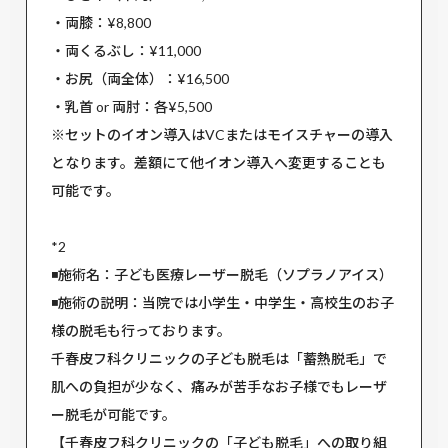
・両膝：¥8,800
・両くるぶし：¥11,000
・お尻（両全体）：¥16,500
・乳首 or 両肘：各¥5,500
※セットのイオン導入はVCまたはモイスチャーの導入
となります。差額にて他イオン導入へ変更することも
可能です。
*2
◾️施術名：​​子ども医療レーザー脱毛（ソプラノアイス）
◾️施術の説明：当院では小学生・中学生・高校生のお子
様の脱毛も行っております。
千春皮フ科クリニックの子ども脱毛は「蓄熱脱毛」で
肌への負担が少なく、痛みが苦手なお子様でもレーザ
ー脱毛が可能です。
【千春皮フ科クリニックの「子ども脱毛」への取り組