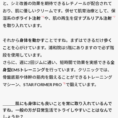
と、シミ改善の効果を期待できるレチノールが配合されて
おり、肌に優しいクリームです。併せて肌育治療として、保
*5
*7
湿系の
ボライト注射
や、肌の再生を促す
プルリアル注射
を取り入れています。
それから
身体を動かす
ことですね。まずはできるだけ
歩く
こと
を心がけています。浦和院は5階にありますので必ず階
段を使用しています。
さらに、週に2回ジムに通い、短時間で効果を実感できる
全
身型EMSトレーニング
を行っています。クリニックでは、
骨盤底筋や体幹の筋肉を鍛えることができるトレーニング
*8
マシーン、
STAR FORMER PRO
で鍛えています。
＿＿＿肌にも身体にも良いことを常に取り入れているんで
すね。一般の方が日常生活でトライしやすいことはなんで
しょうか？