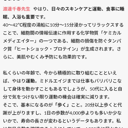
渡邊千春先生
やはり、
日々のスキンケアと運動、食事に睡
眠、入浴も重要
です。
40～42℃程度の湯船に10分～15分浸かってリラックスする
ことで、細胞間の情報伝達に作用する化学物質「ケミカル
メディエイター」の一つである、細胞の損傷を防ぐタンパ
ク質「ヒートショック・プロテイン」が生成されます。さ
らに、美肌やむくみ予防にも効果的です。
私くらいの年齢で、今から積極的に取り組むことといえ
ば、やはり
運動
。ミドルエイジまでは仕事もバリバリこな
して身体を動かすこともあるでしょうが、50代に入ると自
分で気をつけない限り運動の機会は確実に減ります。
そこで、基本になるのが
「歩く」
こと。20分以上歩くと代
謝が上がりますし、1日の歩数が4,000歩よりも多いか少な
いかで、寿命の長さが変わるというデータもあります。私