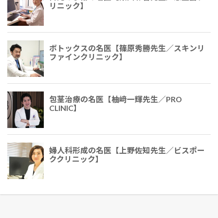
リニック】
ボトックスの名医【篠原秀勝先生／スキンリ
ファインクリニック】
包茎治療の名医【柚﨑一輝先生／PRO
CLINIC】
婦人科形成の名医【上野佐知先生／ビスポー
ククリニック】