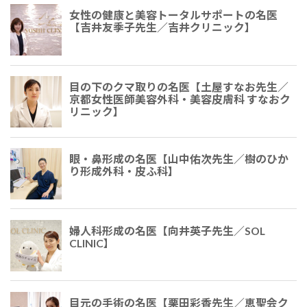
女性の健康と美容トータルサポートの名医
【吉井友季子先生／吉井クリニック】
目の下のクマ取りの名医【土屋すなお先生／
京都女性医師美容外科・美容皮膚科 すなおク
リニック】
眼・鼻形成の名医【山中佑次先生／樹のひか
り形成外科・皮ふ科】
婦人科形成の名医【向井英子先生／SOL
CLINIC】
目元の手術の名医【栗田彩香先生／恵聖会ク