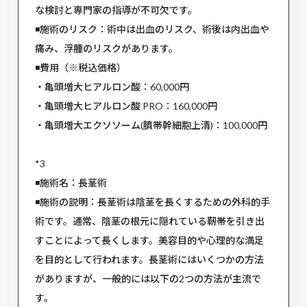
な検討と専門家の指導が不可欠です。
◾️施術のリスク：術中は出血のリスク、術後は内出血や
痛み、浮腫のリスクがあります。
◾️費用（※税込価格）
・亀頭増大ヒアルロン酸：60,000円
・亀頭増大ヒアルロン酸 PRO：160,000円
・亀頭増大エクソソーム(臍帯幹細胞上清)：100,000円
*3
◾️施術名：長茎術
◾️施術の説明：長茎術は陰茎を長くするための外科的手
術です。通常、陰茎の根元に隠れている靭帯を引き出
すことによって長くします。美容目的や心理的な満足
を目的として行われます。長茎術にはいくつかの方法
がありますが、一般的には以下の2つの方法が主流で
す。