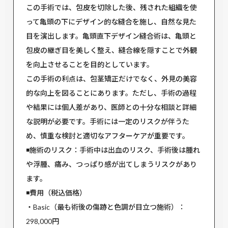
この手術では、包皮を切除した後、残された組織を使
って亀頭の下にデザイン的な縫合を施し、自然な見た
目を演出します。亀頭直下デザイン縫合術は、亀頭と
包皮の継ぎ目を美しく整え、縫合線を隠すことで外観
を向上させることを目的としています。
この手術の利点は、包茎矯正だけでなく、外見の美容
的な向上を図ることにあります。ただし、手術の過程
や結果には個人差があり、医師との十分な相談と詳細
な説明が必要です。手術には一定のリスクが伴うた
め、慎重な検討と適切なアフターケアが重要です。
◾️施術のリスク：手術中は出血のリスク、手術後は腫れ
や浮腫、痛み、つっぱり感が出てしまうリスクがあり
ます。
◾️費用（税込価格）
・Basic（最も術後の傷跡と色調が目立つ施術）：
298,000円