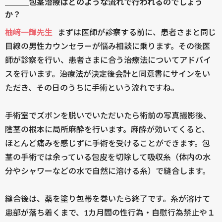
＿＿＿包茎治療はどのような流れで行われるのでしょう
か？
柚﨑一輝先生
まずは医師が診察する前に、患者さまと同じ
目線の男性カウンセラーが悩み相談に乗ります。その後医
師が診察を行い、患者さまに合う治療法についてアドバイ
スを行います。治療法が決定後会計と同意書にサインをい
ただき、その日のうちに手術という流れですね。
手術室でズボンを脱いでいただいたら術前の写真撮影後、
陰茎の根本に局所麻酔を行います。麻酔が効いてくると、
ほとんど痛みを感じずに手術を受けることができます。包
茎の手術では余っている包皮を切除して吸収糸（体内の水
分やシャワーなどの水で自然に溶ける糸）で縫合します。
縫合後は、薬を塗り包帯を巻いたら終了です。糸が溶けて
患部が落ち着くまで、1カ月間の性行為・自慰行為禁止や１