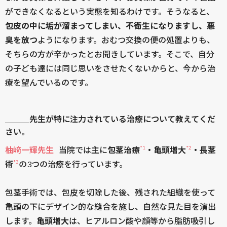
ができなくなるという実態を知るわけです。そうなると、
包皮の中に垢が溜まってしまい、不衛生になりますし、悪
臭を放つ
ようになります。おむつ交換の便の処置よりも、
そちらの方が辛かったとお聞きしています。そこで、自分
の子ども達には同じ思いをさせたくないからと、今から治
療を望んでいるのです。
＿＿＿先生が特に注力されている治療について教えてくだ
さい。
*1
*2
柚﨑一輝先生
当院では主に
包茎治療
・亀頭増大
・長茎
*3
術
の3つの治療を行っています。
包茎手術では、包皮を切除した後、残された組織を使って
亀頭の下にデザイン的な縫合を施し、自然な見た目を演出
します。
亀頭増大
は、ヒアルロン酸や顔等から脂肪吸引し