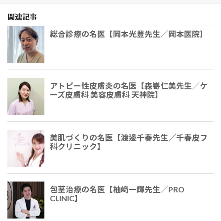
関連記事
総合診療の名医【岡本光豊先生／岡本医院】
アトピー性皮膚炎の名医【森㟢仁美先生／ケ
ーズ皮膚科 美容皮膚科 天神院】
美肌づくりの名医【渡邊千春先生／千春皮フ
科クリニック】
包茎治療の名医【柚﨑一輝先生／PRO
CLINIC】