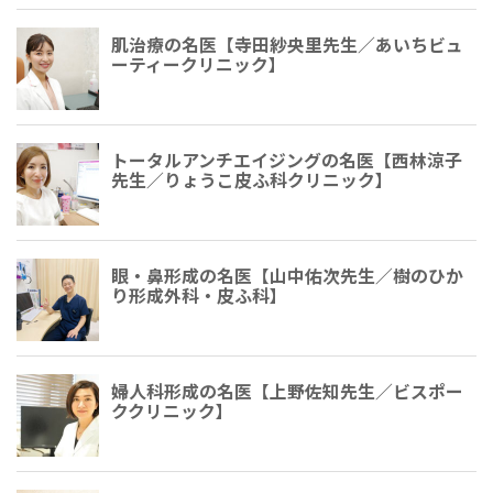
肌治療の名医【寺田紗央里​​先生／あいちビュ
ーティークリニック】
トータルアンチエイジングの名医【西林涼子
先生／りょうこ皮ふ科クリニック】
眼・鼻形成の名医【山中佑次先生／樹のひか
り形成外科・皮ふ科】
婦人科形成の名医【上野佐知先生／ビスポー
ククリニック】