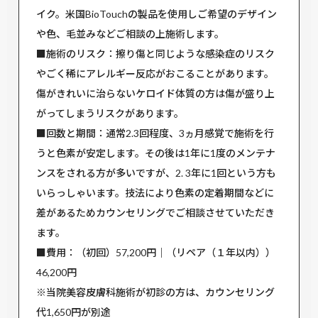
イク。米国BioTouchの製品を使用しご希望のデザイン
や色、毛並みなどご相談の上施術します。
■施術のリスク：擦り傷と同じような感染症のリスク
やごく稀にアレルギー反応がおこることがあります。
傷がきれいに治らないケロイド体質の方は傷が盛り上
がってしまうリスクがあります。
■回数と期間：通常2.3回程度、3ヵ月感覚で施術を行
うと色素が安定します。その後は1年に1度のメンテナ
ンスをされる方が多いですが、2. 3年に1回という方も
いらっしゃいます。技法により色素の定着期間などに
差があるためカウンセリングでご相談させていただき
ます。
■費用：（初回）57,200円｜（リペア（１年以内））
46,200円
※当院美容皮膚科施術が初診の方は、カウンセリング
代1,650円が別途