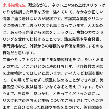
小川英朗先生
残念ながら、ネット上やSNS上はメリットば
かりを強調した派手な広告に溢れていて、なかなか正しい
情報に辿り着けないのが現状です。不誠実な美容クリニッ
クに遭遇してしまうリスクも高くなっています。大切なの
は、あらゆる角度から医師をチェックし、複数のカウンセ
リングを受けて比較することです。
論文発表や学会発表、
専門資格など、外部からの客観的な評価を目安にするのも
有効
だと思います。
二重や糸リフトなどさまざまな美容施術を受けたいとお考
えの方は、どこかひとつに決め打ちせず、ぜひ複数の医師
を比較検討してほしいと思います。3〜4人ほどお話を聞い
て、その場で即決せずに慎重に決めることができれば、美
容医療での失敗は格段に少なくなると考えています。その
うえで、当院を「良いかも」と思ってくださった時には、
リスクも含めきちんと施術についてご説明させていただき
ます。ご自分に合った医師や施術を見つけて、美容医療を