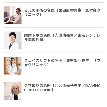
目元の手術の名医【栗田彩香先生／恵聖会ク
リニック】
眼瞼下垂の名医【吉原伯​​先生／東京シンデレ
ラ美容外科】
フェイスリフトの名医【白壁聖亜先生／サフ
ォクリニック】
クマ取りの名医【河合佑光子先生／DA VINCI
BEAUTY CLINIC】