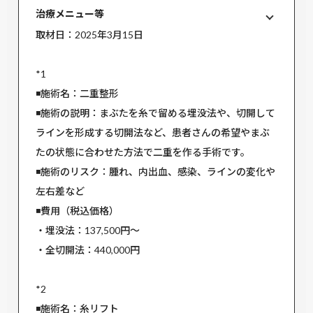
治療メニュー等
取材日：2025年3月15日
*1
◾️施術名：二重整形
◾️施術の説明：まぶたを糸で留める埋没法や、切開して
ラインを形成する切開法など、患者さんの希望やまぶ
たの状態に合わせた方法で二重を作る手術です。
◾️施術のリスク：腫れ、内出血、感染、ラインの変化や
左右差など
◾️費用（税込価格）
・埋没法：137,500円〜
・全切開法：440,000円
*2
◾️施術名：糸リフト