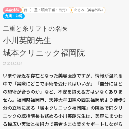
美容外科
目（二重・眼瞼下垂・目元）
たるみ（美容外科)
九州・沖縄
二重と糸リフトの名医
小川英朗先生
城本クリニック福岡院
2025.05.14
いまや身近な存在となった美容医療ですが、情報が溢れる
中で「実際にどこで手術を受ければいいか」「自分にはど
の施術が合うのか」など、不安を抱える方は少なくありま
せん。福岡県福岡市、天神大牟田線の西鉄福岡駅より徒歩3
分の立地にある「城本クリニック福岡院」の院長で同クリ
ニックの統括院長も務める小川英朗先生は、美容にまつわ
る幅広い実績と技術力で患者さまの美をサポートしながら