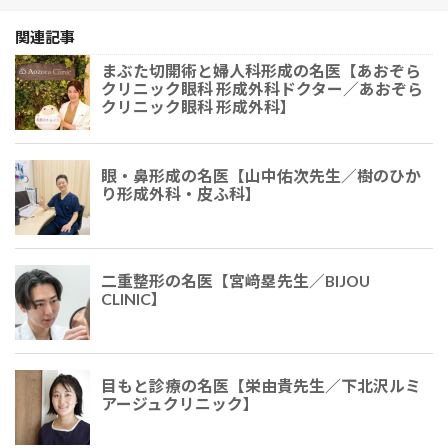
関連記事
まぶた切開術と婦人科形成の名医【あおぞら
クリニック眼科 形成外科ドクター／あおぞら
クリニック眼科 形成外科】
眼・鼻形成の名医【山中佑次先生／樹のひか
り形成外科・皮ふ科】
二重整形の名医【宮﨑塁先生／BIJOU
CLINIC】
目もと診療の名医【栄由貴先生／下北沢ルミ
アージュクリニック】