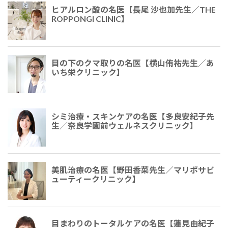
ヒアルロン酸の名医【長尾 沙也加先生／THE
ROPPONGI CLINIC】
目の下のクマ取りの名医【横山侑祐​​先生／あ
いち栄クリニック】
シミ治療・スキンケアの名医【多良安紀子先
生／奈良学園前ウェルネスクリニック】
美肌治療の名医【野田香菜先生／マリポサビ
ューティークリニック】
目まわりのトータルケアの名医【蓮見由紀子