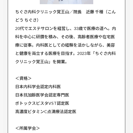
ちぐさ内科クリニック覚王山／院長 近藤 千種（こん
どう ちぐさ）
20代でエステサロンを経営し、33歳で医療の道へ。内
科を中心に研鑽を積み、その後、高齢者医療や在宅医
療に従事。内科医としての経験を活かしながら、美容
と健康を両立する医療を目指す。2023年「ちぐさ内科
クリニック覚王山」を開業。
＜資格＞
日本内科学会認定内科医
日本抗加齢医学会認定専門医
ボトックスビスタVST認定医
高濃度ビタミンC点滴療法認定医
＜所属学会＞