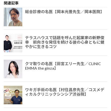
関連記事
総合診療の名医【岡本光豊先生／岡本医院】
テラスハウスで話題を呼んだ起業家の新野俊
幸 前向きな発信を続ける彼の心身ともに健
やかに生きるコツ
クマ取りの名医【田宮エリー先生／CLINIC
EMMA the ginza】
ワキガ手術の名医【村住昌彦先生／コスメデ
ィカルクリニックシンシア渋谷院】