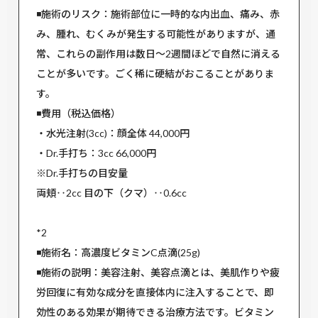
◾️施術のリスク：施術部位に一時的な内出血、痛み、赤
み、腫れ、むくみが発生する可能性がありますが、通
常、これらの副作用は数日～2週間ほどで自然に消える
ことが多いです。ごく稀に硬結がおこることがありま
す。
◾️費用（税込価格）
・水光注射(3cc)：顔全体 44,000円
・Dr.手打ち：3cc 66,000円
※Dr.手打ちの目安量
両頬‥2cc 目の下（クマ）‥0.6cc
*2
◾️施術名：高濃度ビタミンC点滴(25g)
◾️施術の説明：美容注射、美容点滴とは、美肌作りや疲
労回復に有効な成分を直接体内に注入することで、即
効性のある効果が期待できる治療方法です。ビタミン